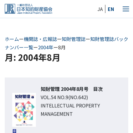
Skip
JA
EN
to
メ
the
ニ
content
ュ
ー
ホーム
ー
機関誌・広報誌
ー
知財管理誌
ー
知財管理誌バック
ナンバー一覧
ー
2004年
ー
8月
月: 2004年8月
知財管理 2004年8月号 目次
VOL.54 NO.9(NO.642)
INTELLECTUAL PROPERTY
MANAGEMENT
目