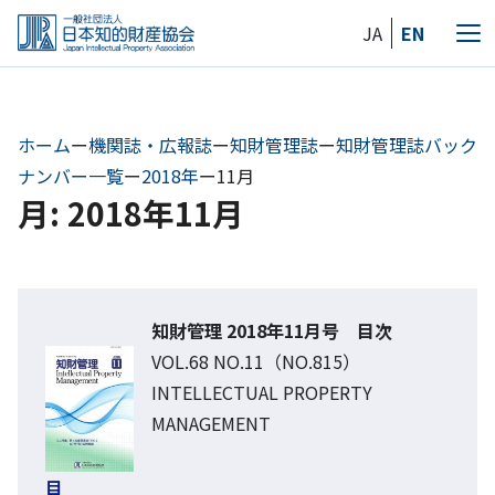
Skip
JA
EN
to
メ
the
ニ
content
ュ
ー
ホーム
ー
機関誌・広報誌
ー
知財管理誌
ー
知財管理誌バック
ナンバー一覧
ー
2018年
ー
11月
月: 2018年11月
知財管理 2018年11月号 目次
VOL.68 NO.11（NO.815）
INTELLECTUAL PROPERTY
MANAGEMENT
目