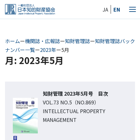
Skip
JA
EN
to
メ
the
ニ
content
ュ
ー
ホーム
ー
機関誌・広報誌
ー
知財管理誌
ー
知財管理誌バック
ナンバー一覧
ー
2023年
ー
5月
月: 2023年5月
知財管理 2023年5月号 目次
VOL.73 NO.5（NO.869）
INTELLECTUAL PROPERTY
MANAGEMENT
目