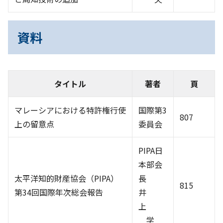
資料
タイトル
著者
頁
マレーシアにおける特許権行使
国際第3
807
上の留意点
委員会
PIPA日
本部会
太平洋知的財産協会（PIPA）
長
815
第34回国際年次総会報告
井
上
学