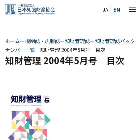
Skip
JA
EN
to
メ
the
ニ
content
ュ
ー
ホーム
ー
機関誌・広報誌
ー
知財管理誌
ー
知財管理誌バック
ナンバー一覧
ー
知財管理 2004年5月号 目次
知財管理 2004年5月号 目次