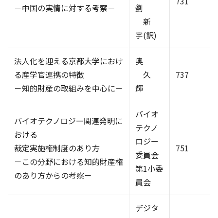
731
－中国の実情に対する考察－
劉
新
宇(訳)
法人化を迎える京都大学におけ
奥
る産学官連携の特徴
久
737
－知的財産の取組みを中心に－
輝
バイオ
バイオテクノロジー関連発明に
テクノ
おける
ロジー
裁定実施権制度のあり方
751
委員会
－この分野における知的財産権
第1小委
のあり方からの考察－
員会
デジタ