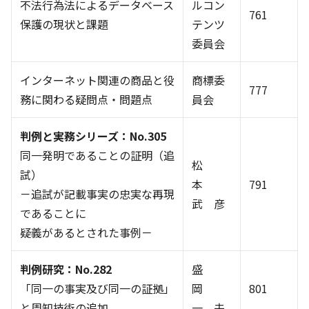
不法行為法によるデータベース
ルコン
761
保護の現状と課題
テンツ
委員会
インターネット関連の商品と役
商標委
777
務に関わる疑問点・問題点
員会
判例と実務シリーズ：No.305
同一発明であることの証明（追
松
試）
本
791
－追試が記載事実の忠実な再現
武 彦
であることに
疑義があるとされた事例－
判例研究：No.282
盛
「同一の事実及び同一の証拠」
岡
801
と周知技術の追加
一 夫