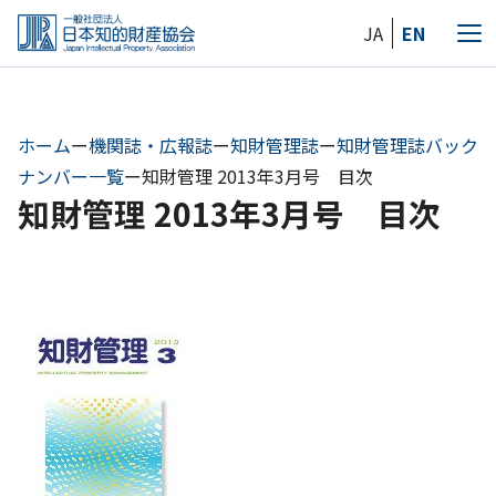
Skip
JA
EN
to
メ
the
ニ
content
ュ
ー
ホーム
ー
機関誌・広報誌
ー
知財管理誌
ー
知財管理誌バック
ナンバー一覧
ー
知財管理 2013年3月号 目次
知財管理 2013年3月号 目次