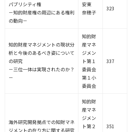
パブリシティ権
安東
323
－知的財産権の周辺にある権利
奈穂子
の動向－
知的財
知的財産マネジメントの現状分
産マネ
析と今後のあるべき姿について
ジメン
の研究
ト第１
337
－三位一体は実現されたのか？
委員会
－
第１小
委員会
知的財
産マネ
ジメン
海外研究開発拠点での知財マネ
ト第２
351
ジメントの在り方に関する研究