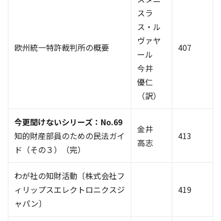
スラ
ス・ル
ヴァヤ
欧州統一特許裁判所の概要
407
ール
今井
優仁
（訳）
今更聞けないシリーズ：No.69
金井
知的財産部員のための民法ガイ
413
高志
ド（その３）（完）
わが社の知財活動〔株式会社フ
ィリップスエレクトロニクスジ
419
ャパン〕