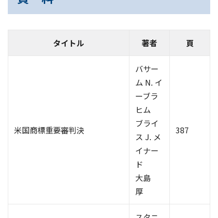
タイトル
著者
頁
バサー
ム N. イ
ーブラ
ヒム
ブライ
米国商標重要審判決
387
ス J. メ
イナー
ド
大島
厚
スタニ