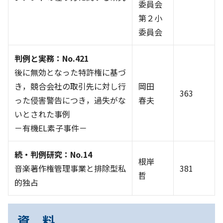
委員会
第２小
委員会
判例と実務：No.421
後に無効となった特許権に基づ
き，競合会社の取引先に対し行
岡田
363
った侵害警告につき，過失がな
春夫
いとされた事例
－有機EL素子事件－
続・判例研究：No.14
根岸
音楽著作権管理事業と排除型私
381
哲
的独占
資 料