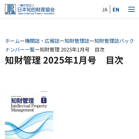
Skip
JA
EN
to
メ
the
ニ
content
ュ
ー
ホーム
ー
機関誌・広報誌
ー
知財管理誌
ー
知財管理誌バック
ナンバー一覧
ー
知財管理 2025年1月号 目次
知財管理 2025年1月号 目次