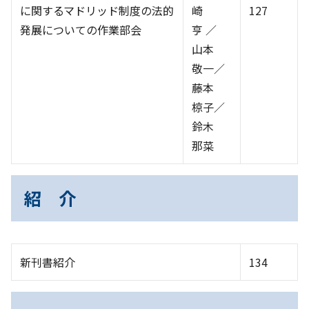
に関するマドリッド制度の法的
崎
127
発展についての作業部会
亨 ／
山本
敬一／
藤本
椋子／
鈴木
那菜
紹 介
新刊書紹介
134