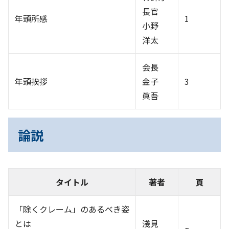
長官
年頭所感
1
小野
洋太
会長
年頭挨拶
金子
3
眞吾
論説
タイトル
著者
頁
「除くクレーム」のあるべき姿
とは
淺見