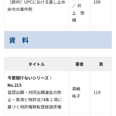
［欧州］UPCにおける差し止め
109
／ 井
命令の事件例
上 悠
輝
資 料
タイトル
著者
頁
今更聞けないシリーズ：
No.213
君嶋
冒認出願・共同出願違反の防
119
祐子
止・救済と特許法74条１項に
基づく特許権移転登録請求権