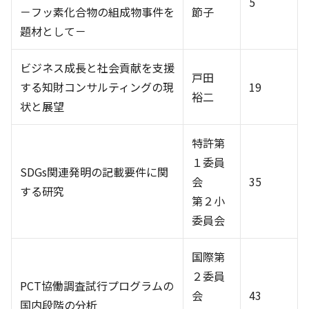
5
－フッ素化合物の組成物事件を
節子
題材として－
ビジネス成長と社会貢献を支援
戸田
する知財コンサルティングの現
19
裕二
状と展望
特許第
１委員
SDGs関連発明の記載要件に関
会
35
する研究
第２小
委員会
国際第
２委員
PCT協働調査試行プログラムの
会
43
国内段階の分析