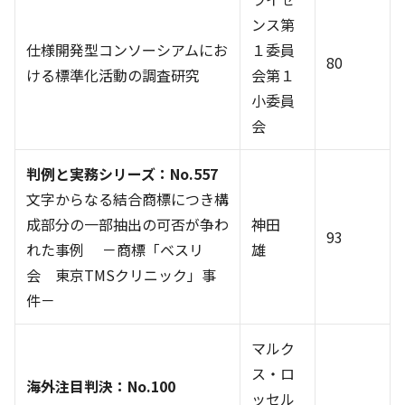
ンス第
仕様開発型コンソーシアムにお
１委員
80
ける標準化活動の調査研究
会第１
小委員
会
判例と実務シリーズ：No.557
文字からなる結合商標につき構
成部分の一部抽出の可否が争わ
神田
93
れた事例 －商標「ベスリ
雄
会 東京TMSクリニック」事
件－
マルク
ス・ロ
海外注目判決：No.100
ッセル