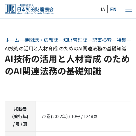
Skip
JA
EN
to
メ
the
ニ
content
ュ
ー
ホーム
ー
機関誌・広報誌
ー
知財管理誌
ー
記事検索
ー
特集
ー
AI技術の活用と人材育成 のためのAI関連法務の基礎知識
AI技術の活用と人材育成 のため
のAI関連法務の基礎知識
掲載巻
(発行年)
72巻(2022年) / 10号 / 1248頁
/ 号 / 頁