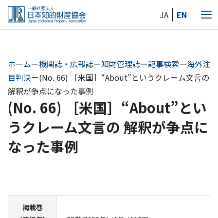
Skip
JA
EN
to
メ
the
ニ
content
ュ
ー
ホーム
ー
機関誌・広報誌
ー
知財管理誌
ー
記事検索
ー
海外注
目判決
ー
(No. 66) ［米国］“About”というクレーム文言の
解釈が争点になった事例
(No. 66) ［米国］“About”とい
うクレーム文言の 解釈が争点に
なった事例
掲載巻