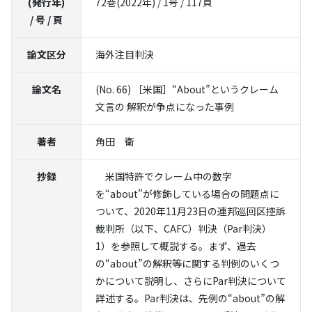
(発行年)
72巻(2022年) / 1号 / 117頁
/ 号 / 頁
論文区分
海外注目判決
論文名
(No. 66) ［米国］“About”というクレーム
文言の 解釈が争点になった事例
著者
角田 衛
抄録
米国特許でクレーム中の数字
を“about”が修飾している場合の問題点に
ついて、2020年11月23日の連邦巡回区控訴
裁判所（以下、CAFC）判決（Par判決）
1）を参照して概説する。まず、過去
の“about”の解釈等に関する判例のいくつ
かについて説明し、さらにPar判決について
詳述する。Par判決は、先例の“about”の解