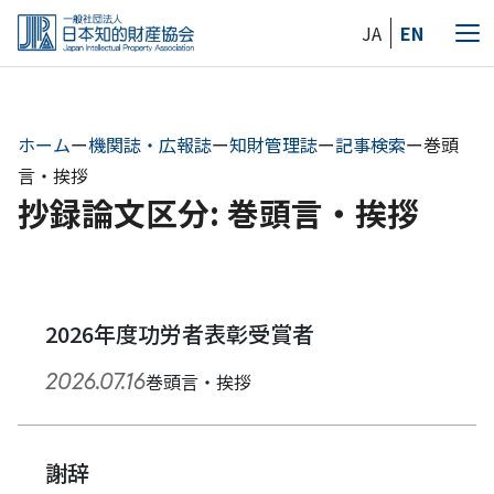
Skip
JA
EN
to
メ
the
ニ
content
ュ
ー
ホーム
ー
機関誌・広報誌
ー
知財管理誌
ー
記事検索
ー
巻頭
言・挨拶
抄録論文区分: 巻頭言・挨拶
2026年度功労者表彰受賞者
2026.07.16
巻頭言・挨拶
謝辞