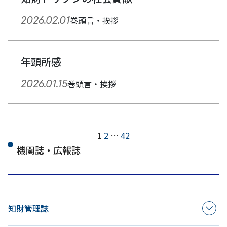
2026.02.01
巻頭言・挨拶
年頭所感
2026.01.15
巻頭言・挨拶
次
ペ
1
2
…
42
へ
機関誌・広報誌
ー
ジ
ネ
知財管理誌
ー