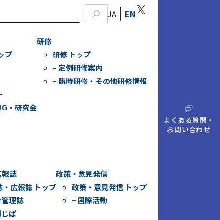
X
JA
EN
研修
ップ
研修 トップ
– 定例研修案内
– 臨時研修・その他研修情報
ー
WG・研究会
A
Q
よくある質問・
お問い合わせ
広報誌
政策・意見発信
誌・広報誌 トップ
政策・意見発信 トップ
財管理誌
– 国際活動
刊じぱ