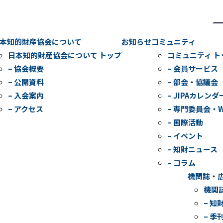
検
索
本知的財産協会について
お知らせ
コミュニティ
日本知的財産協会について トップ
コミュニティ ト
– 協会概要
– 会員サービス
– 公開資料
– 部会・協議会
– 入会案内
– JIPAカレンダ
– アクセス
– 専門委員会・
– 国際活動
– イベント
– 知財ニュース
– コラム
機関誌・
機関
– 知
– 季