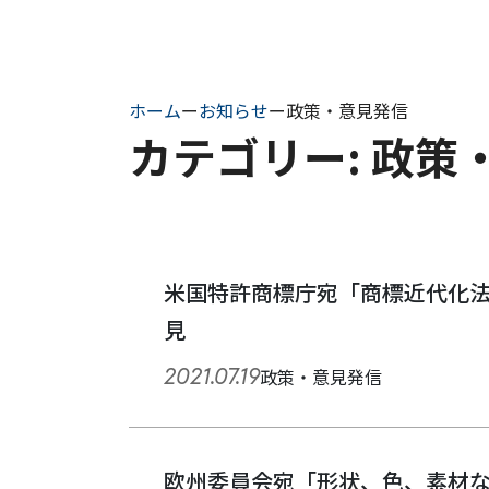
ホーム
ー
お知らせ
ー
政策・意見発信
カテゴリー: 政策
米国特許商標庁宛「商標近代化法
見
2021.07.19
政策・意見発信
欧州委員会宛「形状、色、素材