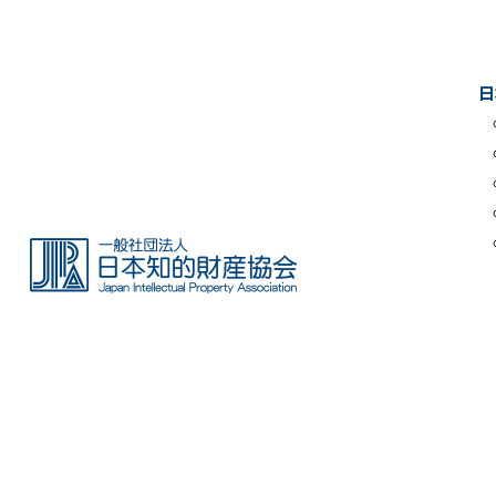
Skip
to
the
日
content