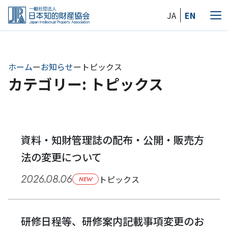
Skip
JA
EN
to
メ
the
ニ
content
ュ
ー
ホーム
ー
お知らせ
ー
トピックス
カテゴリー: トピックス
資料・知財管理誌の配布・公開・販売方
法の変更について
2026.08.06
トピックス
NEW
研修日程等、研修案内記載事項変更のお