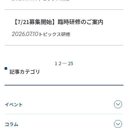
【7/21募集開始】臨時研修のご案内
2026.07.10
トピックス
研修
次
ペ
1
2
…
25
へ
記事カテゴリ
ー
ジ
ネ
イベント
ー
シ
コラム