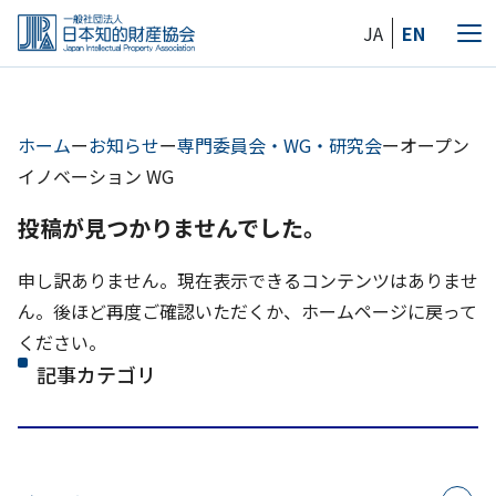
Skip
JA
EN
to
メ
the
ニ
content
ュ
ー
ホーム
ー
お知らせ
ー
専門委員会・WG・研究会
ー
オープン
イノベーション WG
投稿が見つかりませんでした。
申し訳ありません。現在表示できるコンテンツはありませ
ん。後ほど再度ご確認いただくか、ホームページに戻って
ください。
記事カテゴリ