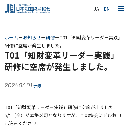
Skip
JA
EN
to
メ
the
ニ
content
ュ
ー
ホーム
ー
お知らせ
ー
研修
ー
T01「知財変革リーダー実践」
研修に空席が発生しました。
T01「知財変革リーダー実践」
研修に空席が発生しました。
2026.06.01
研修
T01「知財変革リーダー実践」研修に空席が出ました。
6/5（金）が募集〆切となりますが、この機会にぜひお申
し込みください。