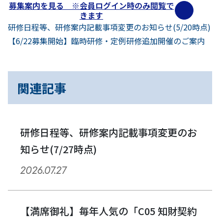
募集案内を見る ※会員ログイン時のみ閲覧で
きます
前
投
研修日程等、研修案内記載事項変更のお知らせ(5/20時点)
へ
次
【6/22募集開始】臨時研修・定例研修追加開催のご案内
稿
へ
ナ
関連記事
ビ
ゲ
ー
研修日程等、研修案内記載事項変更のお
知らせ(7/27時点)
シ
2026.07.27
ョ
ン
【満席御礼】毎年人気の「C05 知財契約