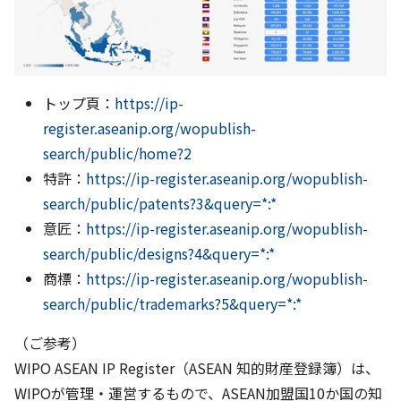
トップ頁：
https://ip-
register.aseanip.org/wopublish-
search/public/home?2
特許：
https://ip-register.aseanip.org/wopublish-
search/public/patents?3&query=*:*
意匠：
https://ip-register.aseanip.org/wopublish-
search/public/designs?4&query=*:*
商標：
https://ip-register.aseanip.org/wopublish-
search/public/trademarks?5&query=*:*
（ご参考）
WIPO ASEAN IP Register（ASEAN 知的財産登録簿）は、
WIPOが管理・運営するもので、ASEAN加盟国10か国の知