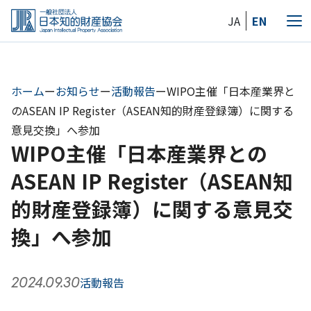
Skip
JA
EN
to
メ
the
ニ
content
ュ
ー
ホーム
ー
お知らせ
ー
活動報告
ー
WIPO主催「日本産業界と
のASEAN IP Register（ASEAN知的財産登録簿）に関する
意見交換」へ参加
WIPO主催「日本産業界との
ASEAN IP Register（ASEAN知
的財産登録簿）に関する意見交
換」へ参加
2024.09.30
活動報告