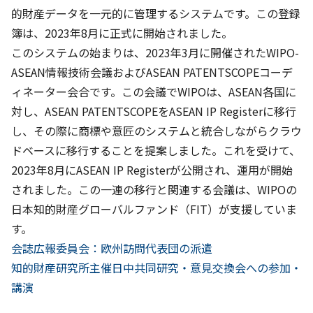
的財産データを一元的に管理するシステムです。この登録
簿は、2023年8月に正式に開始されました。
このシステムの始まりは、2023年3月に開催されたWIPO-
ASEAN情報技術会議およびASEAN PATENTSCOPEコーデ
ィネーター会合です。この会議でWIPOは、ASEAN各国に
対し、ASEAN PATENTSCOPEをASEAN IP Registerに移行
し、その際に商標や意匠のシステムと統合しながらクラウ
ドベースに移行することを提案しました。これを受けて、
2023年8月にASEAN IP Registerが公開され、運用が開始
されました。この一連の移行と関連する会議は、WIPOの
日本知的財産グローバルファンド（FIT）が支援していま
す。
前
投
会誌広報委員会：欧州訪問代表団の派遣
へ
次
知的財産研究所主催日中共同研究・意見交換会への参加・
稿
へ
講演
ナ