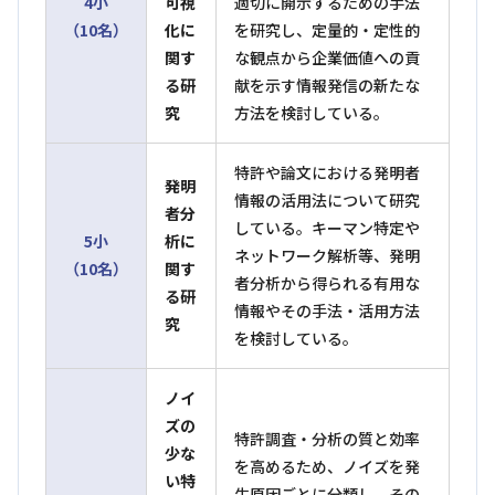
4小
可視
適切に開示するための手法
（10名）
化に
を研究し、定量的・定性的
関す
な観点から企業価値への貢
る研
献を示す情報発信の新たな
究
方法を検討している。
特許や論文における発明者
発明
情報の活用法について研究
者分
している。キーマン特定や
5小
析に
ネットワーク解析等、発明
（10名）
関す
者分析から得られる有用な
る研
情報やその手法・活用方法
究
を検討している。
ノイ
ズの
特許調査・分析の質と効率
少な
を高めるため、ノイズを発
い特
生原因ごとに分類し、その