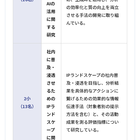
AIの
の効率化と質の向上を両立
活用
させる手法の開発に取り組
に関
んでいる。
する
研究
社内
に普
及・
浸透
IPランドスケープの社内普
させ
及・浸透を目指し、分析結
るた
果を具体的なアクションに
2小
めの
繋げるための効果的な情報
（13名）
IPラ
伝達手法（対象者別の提示
ンド
方法を含む）と、その活動
スケ
成果を測る評価指標につい
ープ
て研究している。
に関