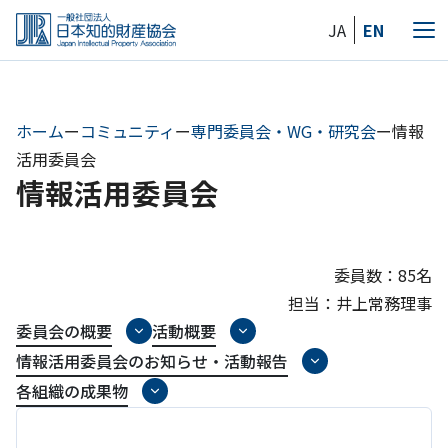
Skip
JA
EN
to
メ
the
ニ
content
ュ
ー
ホーム
ー
コミュニティ
ー
専門委員会・WG・研究会
ー
情報
活用委員会
情報活用委員会
委員数：85名
担当：井上常務理事
委員会の概要
活動概要
情報活用委員会のお知らせ・活動報告
各組織の成果物