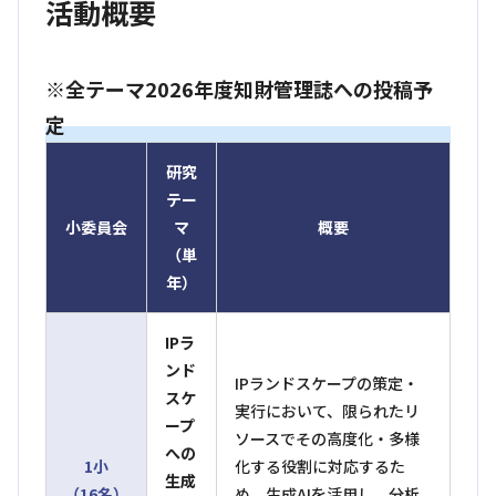
活動概要
※全テーマ2026年度知財管理誌への投稿予
定
研究
テー
小委員会
マ
概要
（単
年）
IPラ
ンド
IPランドスケープの策定・
スケ
実行において、限られたリ
ープ
ソースでその高度化・多様
への
1小
化する役割に対応するた
生成
（16名）
め、生成AIを活用し、分析