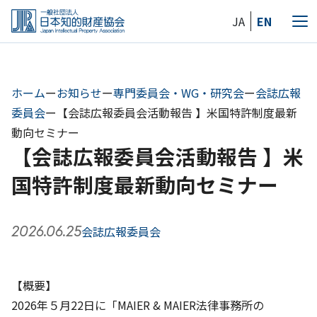
Skip
JA
EN
to
メ
the
ニ
content
ュ
ー
ホーム
ー
お知らせ
ー
専門委員会・WG・研究会
ー
会誌広報
委員会
ー
【会誌広報委員会活動報告 】米国特許制度最新
動向セミナー
【会誌広報委員会活動報告 】米
国特許制度最新動向セミナー
2026.06.25
会誌広報委員会
【概要】
2026年５月22日に「MAIER & MAIER法律事務所の