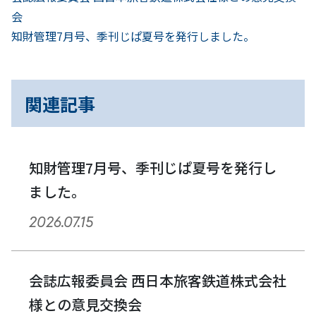
投
へ
会
稿
次
知財管理7月号、季刊じぱ夏号を発行しました。
へ
ナ
ビ
関連記事
ゲ
ー
知財管理7月号、季刊じぱ夏号を発行し
シ
ました。
ョ
2026.07.15
ン
会誌広報委員会 西日本旅客鉄道株式会社
様との意見交換会