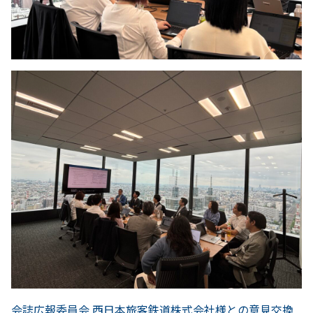
前
会誌広報委員会 西日本旅客鉄道株式会社様との意見交換