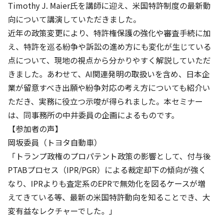
Timothy J. Maier氏を講師に迎え、米国特許制度の最新動
向について講演していただきました。
近年の政策変更により、特許権保護の強化や審査手続に加
え、特許を巡る紛争や訴訟の進め方にも変化が生じている
点について、現地の視点から分かりやすく解説していただ
きました。あわせて、AI関連発明の取扱いを含め、日本企
業が留意すべき出願や紛争対応の考え方についても紹介い
ただき、実務に役立つ示唆が得られました。本セミナー
は、同事務所の中井委員の企画によるものです。
【参加者の声】
岡坂委員（トヨタ自動車）
「トランプ政権のプロパテント政策の影響として、付与後
PTABプロセス（IPR/PGR）による裁定却下の傾向が強く
なり、IPRよりも査定系のEPRで無効化を図るケースが増
えてきている等、最新の米国特許動向を知ることでき、大
変有益なレクチャーでした。」