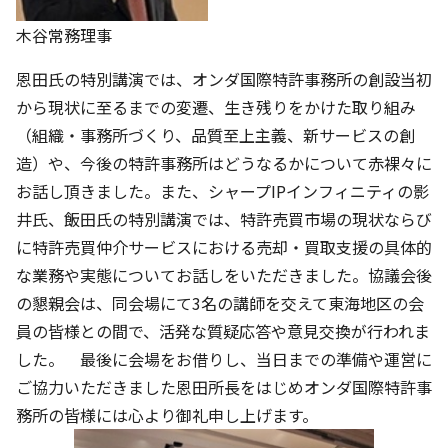
木谷常務理事
恩田氏の特別講演では、オンダ国際特許事務所の創設当初
から現状に至るまでの変遷、生き残りをかけた取り組み
（組織・事務所づくり、品質至上主義、新サービスの創
造）や、今後の特許事務所はどうなるかについて赤裸々に
お話し頂きました。また、シャープIPインフィニティの影
井氏、飯田氏の特別講演では、特許売買市場の現状ならび
に特許売買仲介サービスにおける売却・買取支援の具体的
な業務や実態についてお話しをいただきました。協議会後
の懇親会は、同会場にて3名の講師を交えて東海地区の会
員の皆様との間で、活発な質疑応答や意見交換が行われま
した。 最後に会場をお借りし、当日までの準備や運営に
ご協力いただきました恩田所長をはじめオンダ国際特許事
務所の皆様には心より御礼申し上げます。