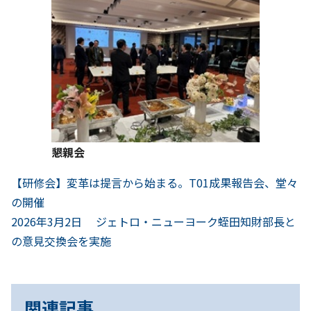
懇親会
前
投
【研修会】変革は提言から始まる。T01成果報告会、堂々
へ
の開催
稿
次
2026年3月2日 ジェトロ・ニューヨーク蛭田知財部長と
へ
ナ
の意見交換会を実施
ビ
ゲ
関連記事