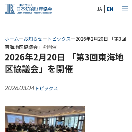
Skip
JA
EN
to
メ
the
ニ
content
ュ
ー
ホーム
ー
お知らせ
ー
トピックス
ー
2026年2月20日 「第3回
東海地区協議会」を開催
2026年2月20日 「第3回東海地
区協議会」を開催
2026.03.04
トピックス