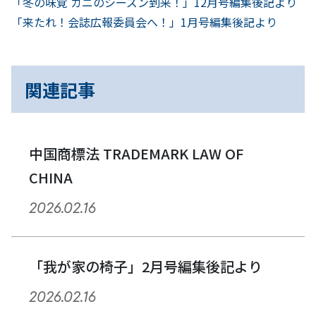
前
投
「冬の味覚 カニのシーズン到来！」12月号編集後記より
へ
次
「来たれ！会誌広報委員会へ！」1月号編集後記より
稿
へ
ナ
関連記事
ビ
ゲ
ー
中国商標法 TRADEMARK LAW OF
CHINA
シ
2026.02.16
ョ
ン
「我が家の椅子」2月号編集後記より
2026.02.16