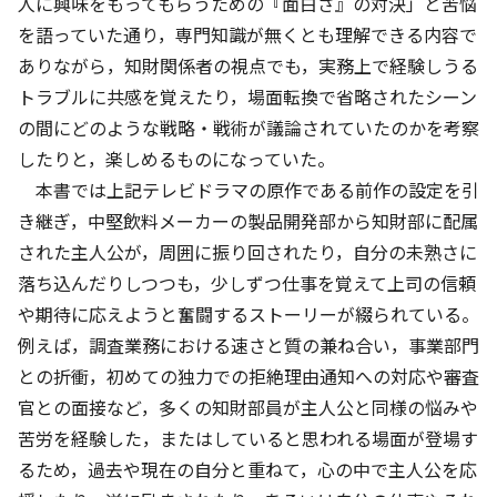
人に興味をもってもらうための『面白さ』の対決」と苦悩
を語っていた通り，専門知識が無くとも理解できる内容で
ありながら，知財関係者の視点でも，実務上で経験しうる
トラブルに共感を覚えたり，場面転換で省略されたシーン
の間にどのような戦略・戦術が議論されていたのかを考察
したりと，楽しめるものになっていた。
本書では上記テレビドラマの原作である前作の設定を引
き継ぎ，中堅飲料メーカーの製品開発部から知財部に配属
された主人公が，周囲に振り回されたり，自分の未熟さに
落ち込んだりしつつも，少しずつ仕事を覚えて上司の信頼
や期待に応えようと奮闘するストーリーが綴られている。
例えば，調査業務における速さと質の兼ね合い，事業部門
との折衝，初めての独力での拒絶理由通知への対応や審査
官との面接など，多くの知財部員が主人公と同様の悩みや
苦労を経験した，またはしていると思われる場面が登場す
るため，過去や現在の自分と重ねて，心の中で主人公を応