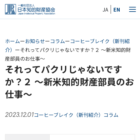
Skip
JA
EN
to
メ
the
ニ
content
ュ
ー
ホーム
ー
お知らせ
ー
コラム
ー
コーヒーブレイク（新刊紹
介）
ー
それってパクリじゃないですか？２ ～新米知的財
産部員のお仕事～
それってパクリじゃないです
か？２ ～新米知的財産部員のお
仕事～
2023.12.01
コーヒーブレイク（新刊紹介）
コラム