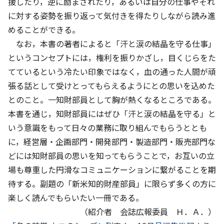
援したり，逆に励まされたり，あるいは自分の仕事やそれ
に対する姿勢を振り返って気付きを得たりしながら読み進
めることができる。
なお，本書の著者によると「汗と涙の結晶を守る仕事」
というコンセプトには，権利を振りかざし，目くじらをた
てているという冷たい印象ではなく，血の通った人間が頑
張る話として受けとってもらえるようにとの思いを込めた
とのこと。一知財部員として胸が熱くなるところである。
本書を通じ，知財部員にはぜひ「汗と涙の結晶を守る」と
いう意識をもって日々の業務に取り組んでもらうととも
に，経営層・企画部門・開発部門・製造部門・販売部門な
どには知財部員の思いを知ってもらうことで，お互いの立
場も尊重した円滑なコミュニケーションに繋がることを期
待する。副題の「新米知的財産部員」に限らず多くの方に
楽しく読んでもらいたい一冊である。
（紹介者 会誌広報委員 Ｈ．Ａ．）