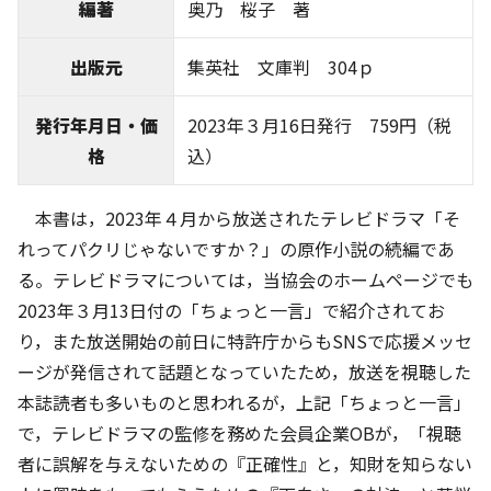
編著
奥乃 桜子 著
出版元
集英社 文庫判 304ｐ
発行年月日・価
2023年３月16日発行 759円（税
格
込）
本書は，2023年４月から放送されたテレビドラマ「そ
れってパクリじゃないですか？」の原作小説の続編であ
る。テレビドラマについては，当協会のホームページでも
2023年３月13日付の「ちょっと一言」で紹介されてお
り，また放送開始の前日に特許庁からもSNSで応援メッセ
ージが発信されて話題となっていたため，放送を視聴した
本誌読者も多いものと思われるが，上記「ちょっと一言」
で，テレビドラマの監修を務めた会員企業OBが，「視聴
者に誤解を与えないための『正確性』と，知財を知らない