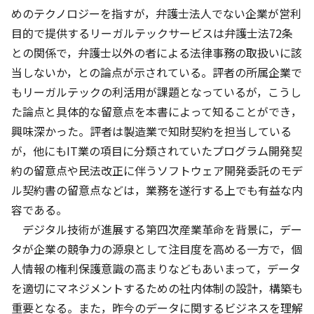
めのテクノロジーを指すが，弁護士法人でない企業が営利
目的で提供するリーガルテックサービスは弁護士法72条
との関係で，弁護士以外の者による法律事務の取扱いに該
当しないか，との論点が示されている。評者の所属企業で
もリーガルテックの利活用が課題となっているが，こうし
た論点と具体的な留意点を本書によって知ることができ，
興味深かった。評者は製造業で知財契約を担当している
が，他にもIT業の項目に分類されていたプログラム開発契
約の留意点や民法改正に伴うソフトウェア開発委託のモデ
ル契約書の留意点などは，業務を遂行する上でも有益な内
容である。
デジタル技術が進展する第四次産業革命を背景に，デー
タが企業の競争力の源泉として注目度を高める一方で，個
人情報の権利保護意識の高まりなどもあいまって，データ
を適切にマネジメントするための社内体制の設計，構築も
重要となる。また，昨今のデータに関するビジネスを理解