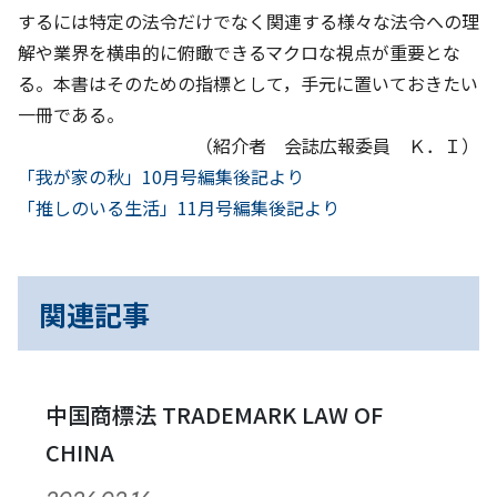
するには特定の法令だけでなく関連する様々な法令への理
解や業界を横串的に俯瞰できるマクロな視点が重要とな
る。本書はそのための指標として，手元に置いておきたい
一冊である。
（紹介者 会誌広報委員 Ｋ．Ｉ）
前
投
「我が家の秋」10月号編集後記より
へ
次
「推しのいる生活」11月号編集後記より
稿
へ
ナ
関連記事
ビ
ゲ
ー
中国商標法 TRADEMARK LAW OF
CHINA
シ