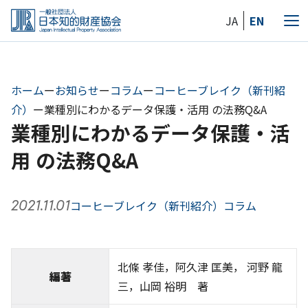
Skip
JA
EN
to
メ
the
ニ
content
ュ
ー
ホーム
ー
お知らせ
ー
コラム
ー
コーヒーブレイク（新刊紹
介）
ー
業種別にわかるデータ保護・活用 の法務Q&A
業種別にわかるデータ保護・活
用 の法務Q&A
2021.11.01
コーヒーブレイク（新刊紹介）
コラム
北條 孝佳，阿久津 匡美， 河野 龍
編著
三，山岡 裕明 著