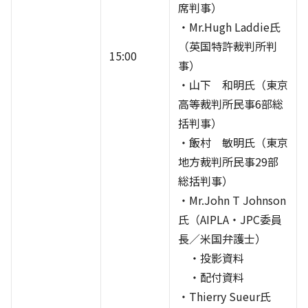
席判事）
・Mr.Hugh Laddie氏
（英国特許裁判所判
15:00
事）
・山下 和明氏（東京
高等裁判所民事6部総
括判事）
・飯村 敏明氏（東京
地方裁判所民事29部
総括判事）
・Mr.John T Johnson
氏（AIPLA・JPC委員
長／米国弁護士）
・投影資料
・配付資料
・Thierry Sueur氏