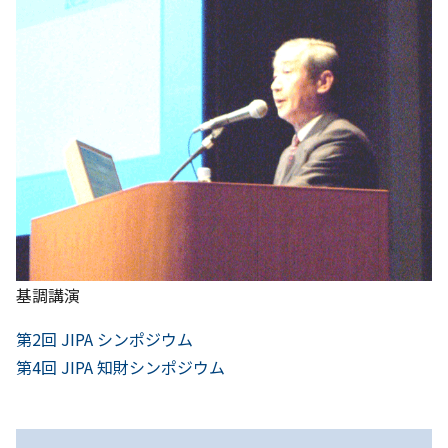
基調講演
前
投
第2回 JIPA シンポジウム
へ
次
第4回 JIPA 知財シンポジウム
稿
へ
ナ