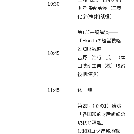
10:30
財産協会 会長（三菱
化学(株)相談役）
第1部――基調講演――
「Hondaの経営戦略
と知財戦略」
10:45
吉野 浩行 氏 （本
田技研工業（株）取締
役相談役）
11:45
休 憩
第2部（その1）――講演――
「各国知的財産訴訟の
現状と課題」
1.米国ユタ連邦地裁