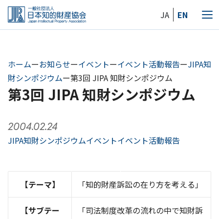
Skip
JA
EN
to
メ
the
ニ
content
ュ
ー
ホーム
ー
お知らせ
ー
イベント
ー
イベント活動報告
ー
JIPA知
財シンポジウム
ー
第3回 JIPA 知財シンポジウム
第3回 JIPA 知財シンポジウム
2004.02.24
JIPA知財シンポジウム
イベント
イベント活動報告
【テーマ】
「知的財産訴訟の在り方を考える」
【サブテー
「司法制度改革の流れの中で知財訴