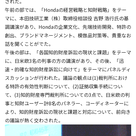
された。
午前の部では、「Hondaの経営戦略と知財戦略」をテー
マに、本田技研工業（株）取締役相談役 吉野 浩行氏の基
調講演があり、Hondaの企業文化、先端技術開発、特許の
創出、ブランドマネージメント、模倣品対策等、貴重なお
話を聞くことがでた。
午後の部は、「各国知的財産訴訟の現状と課題」をテーマ
に、日米欧3名の判事の方の講演があり、その後、「迅
速・的確な知的財産訴訟に向けて」をテーマにパネルディ
スカッションが行われた。議論の観点は(1)裁判所におけ
る特許の有効性判断について、(2)証拠収集手続につい
て、(3)知的財産専門裁判所についての3点で、日米欧の判
事と知財ユーザー計8名のパネラー、コーディネーターに
より、知的財産訴訟の現状と課題と対応について、前向き
の議論が熱く交わされた。