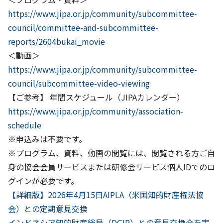
https://www.jipa.or.jp/community/subcommittee-
council/committee-and-subcommittee-
reports/2604bukai_movie
＜動画＞
https://www.jipa.or.jp/community/subcommittee-
council/subcommittee-video-viewing
【ご参考】 年間スケジュール（JIPAカレンダー）
https://www.jipa.or.jp/community/association-
schedule
※申込みは不要です。
※プログラム、資料、動画の閲覧には、閲覧される方ご自
身の協会会員サービスまたは研修会サービス個人IDでのロ
グインが必要です。
前
投
【詳細版】2026年4月15日AIPLA（米国知的財産権法協
へ
会）との定期意見交換
稿
次
インドネシア知的財産総局（DGIP）との意見交換会を実