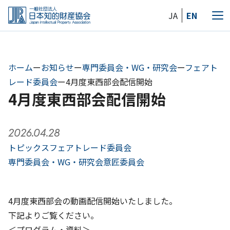
Skip
JA
EN
to
メ
the
ニ
content
ュ
ー
ホーム
ー
お知らせ
ー
専門委員会・WG・研究会
ー
フェアト
レード委員会
ー
4月度東西部会配信開始
4月度東西部会配信開始
2026.04.28
トピックス
フェアトレード委員会
専門委員会・WG・研究会
意匠委員会
4月度東西部会の動画配信開始いたしました。
下記よりご覧ください。
＜プログラム・資料＞