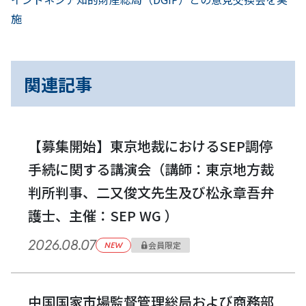
へ
ナ
施
ビ
ゲ
関連記事
ー
シ
【募集開始】東京地裁におけるSEP調停
ョ
手続に関する講演会（講師：東京地方裁
ン
判所判事、二又俊文先生及び松永章吾弁
護士、主催：SEP WG ）
2026.08.07
会員限定
NEW
中国国家市場監督管理総局および商務部