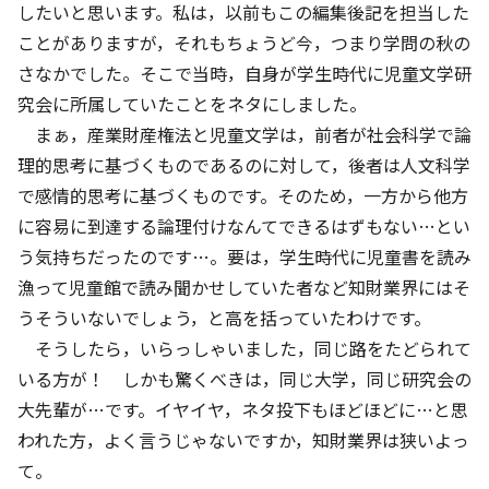
したいと思います。私は，以前もこの編集後記を担当した
ことがありますが，それもちょうど今，つまり学問の秋の
さなかでした。そこで当時，自身が学生時代に児童文学研
究会に所属していたことをネタにしました。
まぁ，産業財産権法と児童文学は，前者が社会科学で論
理的思考に基づくものであるのに対して，後者は人文科学
で感情的思考に基づくものです。そのため，一方から他方
に容易に到達する論理付けなんてできるはずもない…とい
う気持ちだったのです…。要は，学生時代に児童書を読み
漁って児童館で読み聞かせしていた者など知財業界にはそ
うそういないでしょう，と高を括っていたわけです。
そうしたら，いらっしゃいました，同じ路をたどられて
いる方が！ しかも驚くべきは，同じ大学，同じ研究会の
大先輩が…です。イヤイヤ，ネタ投下もほどほどに…と思
われた方，よく言うじゃないですか，知財業界は狭いよっ
て。