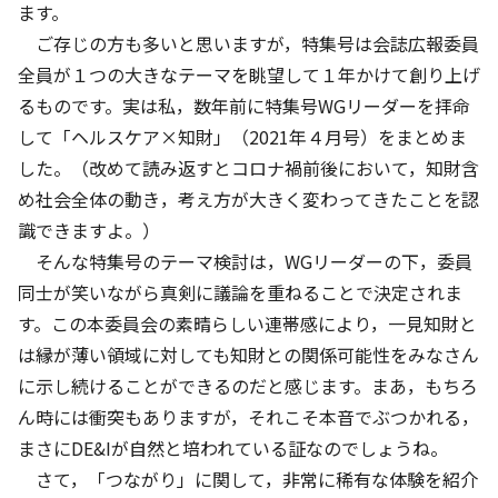
ます。
ご存じの方も多いと思いますが，特集号は会誌広報委員
全員が１つの大きなテーマを眺望して１年かけて創り上げ
るものです。実は私，数年前に特集号WGリーダーを拝命
して「ヘルスケア×知財」（2021年４月号）をまとめま
した。（改めて読み返すとコロナ禍前後において，知財含
め社会全体の動き，考え方が大きく変わってきたことを認
識できますよ。）
そんな特集号のテーマ検討は，WGリーダーの下，委員
同士が笑いながら真剣に議論を重ねることで決定されま
す。この本委員会の素晴らしい連帯感により，一見知財と
は縁が薄い領域に対しても知財との関係可能性をみなさん
に示し続けることができるのだと感じます。まあ，もちろ
ん時には衝突もありますが，それこそ本音でぶつかれる，
まさにDE&Iが自然と培われている証なのでしょうね。
さて，「つながり」に関して，非常に稀有な体験を紹介