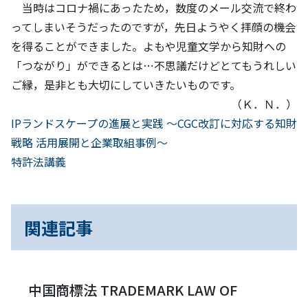
当時はコロナ禍にあったため，数度のメール交流で終わ
ってしまいそうだったのですが，先日ようやく拝顔の機会
を得ることができました。よもや児童文学から知財への
「つながり」ができるとは…不思議だけどとてもうれしい
ご縁，是非とも大切にしていきたいものです。
（Ｋ．Ｎ．）
前
投
IPランドスケープの進展と実践 ～CGC改訂に対応する知財
へ
戦略 活用展開と企業取組事例～
稿
次
特許法講義
へ
ナ
ビ
関連記事
ゲ
ー
中国商標法 TRADEMARK LAW OF
シ