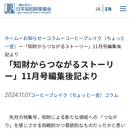
Skip
JA
EN
to
メ
the
ニ
content
ュ
ー
ホーム
ー
お知らせ
ー
コラム
ー
コーヒーブレイク（ちょっと
一言）
ー
「知財からつながるストーリー」11月号編集後
記より
「知財からつながるストーリ
ー」11月号編集後記より
2024.11.01
コーヒーブレイク（ちょっと一言）
コラム
先月の特集号，知財による新たな領域への 「つなが
り」を感じさせる挑戦的かつ意欲的なものだったかと思い