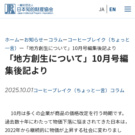
Skip
JA
EN
to
メ
the
ニ
content
ュ
ー
ホーム
ー
お知らせ
ー
コラム
ー
コーヒーブレイク（ちょっと
一言）
ー
「地方創生について」10月号編集後記より
「地方創生について」10月号編
集後記より
2025.10.01
コーヒーブレイク（ちょっと一言）
コラム
10月は多くの企業が商品の価格改定を行う時期です。
過去数十年にわたって物価下落に悩まされてきた日本は，
2022年から継続的に物価が上昇する社会に変わりまし