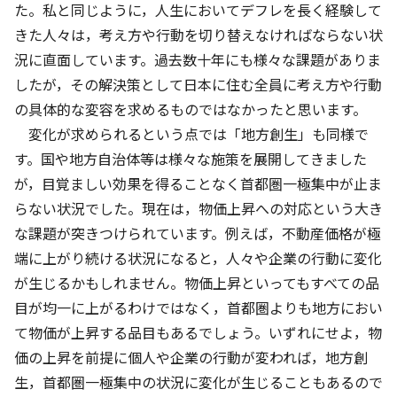
た。私と同じように，人生においてデフレを長く経験して
きた人々は，考え方や行動を切り替えなければならない状
況に直面しています。過去数十年にも様々な課題がありま
したが，その解決策として日本に住む全員に考え方や行動
の具体的な変容を求めるものではなかったと思います。
変化が求められるという点では「地方創生」も同様で
す。国や地方自治体等は様々な施策を展開してきました
が，目覚ましい効果を得ることなく首都圏一極集中が止ま
らない状況でした。現在は，物価上昇への対応という大き
な課題が突きつけられています。例えば，不動産価格が極
端に上がり続ける状況になると，人々や企業の行動に変化
が生じるかもしれません。物価上昇といってもすべての品
目が均一に上がるわけではなく，首都圏よりも地方におい
て物価が上昇する品目もあるでしょう。いずれにせよ，物
価の上昇を前提に個人や企業の行動が変われば，地方創
生，首都圏一極集中の状況に変化が生じることもあるので