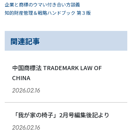
前
投
企業と商標のウマい付き合い方談義
へ
次
知的財産管理＆戦略ハンドブック 第３版
稿
へ
ナ
関連記事
ビ
ゲ
ー
中国商標法 TRADEMARK LAW OF
CHINA
シ
2026.02.16
ョ
ン
「我が家の椅子」2月号編集後記より
2026.02.16