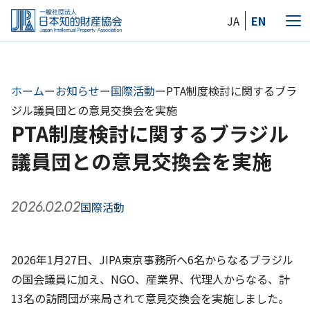
Skip
JA
EN
to
メ
the
ニ
content
ュ
ー
ホーム
ー
お知らせ
ー
国際活動
ー
PTA制度検討に関するブラ
ジル議員団との意見交換会を実施
PTA制度検討に関するブラジル
議員団との意見交換会を実施
2026.02.02
国際活動
2026年1月27日、JIPA東京事務所へ6名からなるブラジル
の国会議員に加え、NGO、産業界、代理人からなる、計
13名の訪問団が来局されて意見交換会を実施しました。