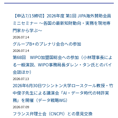
【申込7/15締切】2026年度 第1回 JIPA海外賛助会員
ミニセミナー ～各国の最新知財動向・実務を現地専
門家から学ぶ～
2026.07.14
グループB+のプレナリ会合への参加
2026.07.14
第68回 WIPO加盟国総会への参加（小林理事長によ
る一般演説、WIPO事務局長ダレン・タン氏とのバイ
会談ほか）
2026.07.13
2026年6月30日ワシントン大学ロースクール教授・竹
中俊子先生による講演会「AI・データ時代の特許実
務」を開催（データ戦略WG）
2026.07.09
フランス弁理士会（CNCPI）との意見交換