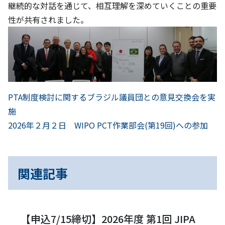
継続的な対話を通じて、相互理解を深めていくことの重要
性が共有されました。
前
投
PTA制度検討に関するブラジル議員団との意見交換会を実
へ
施
稿
次
2026年２月２日 WIPO PCT作業部会(第19回)への参加
へ
ナ
ビ
関連記事
ゲ
ー
【申込7/15締切】2026年度 第1回 JIPA