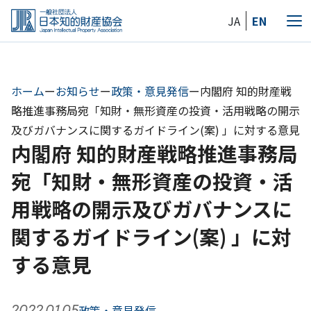
Skip
JA
EN
to
メ
the
ニ
content
ュ
ー
ホーム
ー
お知らせ
ー
政策・意見発信
ー
内閣府 知的財産戦
略推進事務局宛「知財・無形資産の投資・活用戦略の開示
及びガバナンスに関するガイドライン(案) 」に対する意見
内閣府 知的財産戦略推進事務局
宛「知財・無形資産の投資・活
用戦略の開示及びガバナンスに
関するガイドライン(案) 」に対
する意見
2022.01.05
政策・意見発信