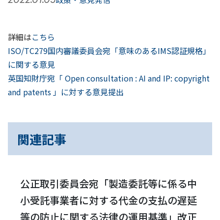
詳細は
こちら
前
投
ISO/TC279国内審議委員会宛「意味のあるIMS認証規格」
へ
に関する意見
稿
次
英国知財庁宛「 Open consultation : AI and IP: copyright
へ
ナ
and patents 」に対する意見提出
ビ
ゲ
関連記事
ー
シ
公正取引委員会宛「製造委託等に係る中
ョ
小受託事業者に対する代金の支払の遅延
ン
等の防止に関する法律の運用基準」改正